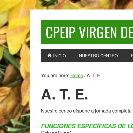
Skip
Skip
Skip
to
to
to
primary
main
primary
CPEIP VIRGEN DE
navigation
content
sidebar
INICIO
NUESTRO CENTRO
You are here:
Home
/
A. T. E.
A. T. E.
Nuestro centro dispone a jornada completa
FUNCIONES ESPECÍFICAS DE LO
Educativos)