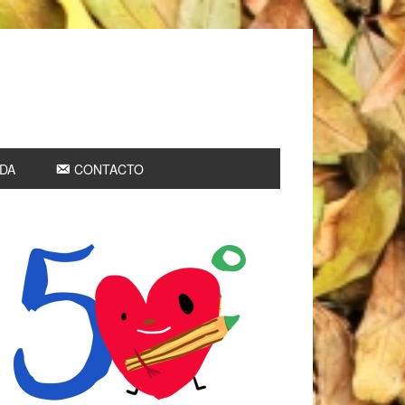
DA
CONTACTO
rimary
idebar