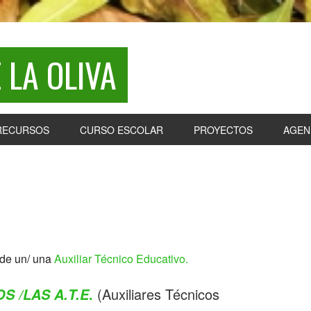
 LA OLIVA
RECURSOS
CURSO ESCOLAR
PROYECTOS
AGEN
P
S
 de un/ una
Auxiliar Técnico Educativo.
.
(Auxiliares Técnicos
S /LAS A.T.E